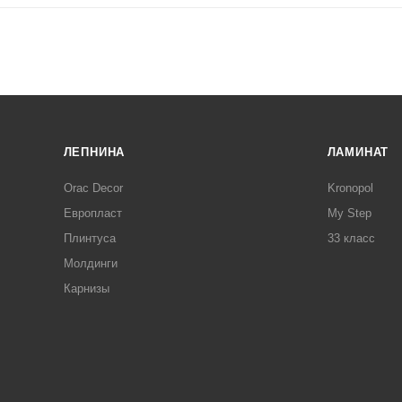
ЛЕПНИНА
ЛАМИНАТ
Orac Decor
Kronopol
Европласт
My Step
Плинтуса
33 класс
Молдинги
Карнизы