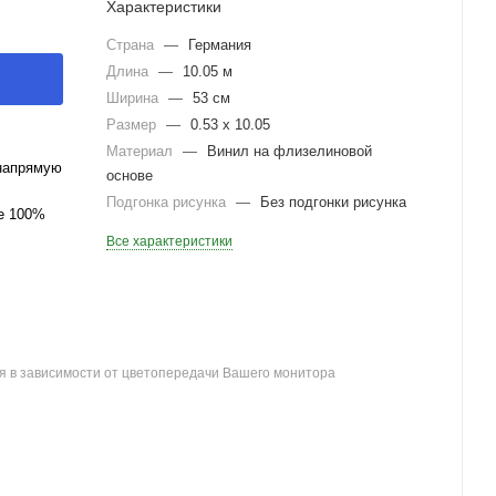
Характеристики
Страна
—
Германия
Длина
—
10.05 м
Ширина
—
53 см
Размер
—
0.53 x 10.05
Материал
—
Винил на флизелиновой
напрямую
основе
Подгонка рисунка
—
Без подгонки рисунка
ле 100%
Все характеристики
я в зависимости от цветопередачи Вашего монитора