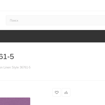
761-5
on Linen Style 36761-5