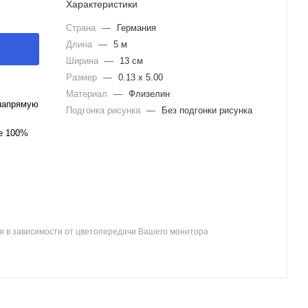
Характеристики
Страна
—
Германия
Длина
—
5 м
Ширина
—
13 см
Размер
—
0.13 x 5.00
Материал
—
Флизелин
напрямую
Подгонка рисунка
—
Без подгонки рисунка
ле 100%
я в зависимости от цветопередачи Вашего монитора