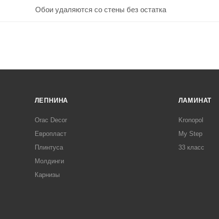
Обои удаляются со стены без остатка
ЛЕПНИНА
ЛАМИНАТ
Orac Decor
Kronopol
Европласт
My Step
Плинтуса
33 класс
Молдинги
Карнизы