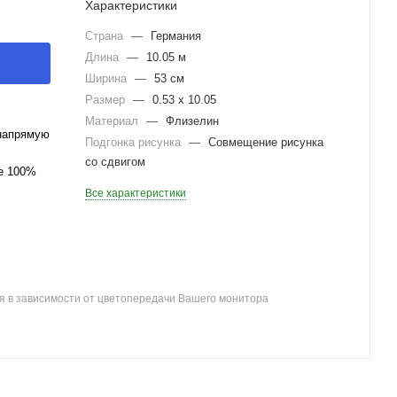
Характеристики
Страна
—
Германия
Длина
—
10.05 м
Ширина
—
53 см
Размер
—
0.53 x 10.05
Материал
—
Флизелин
напрямую
Подгонка рисунка
—
Совмещение рисунка
со сдвигом
ле 100%
Все характеристики
я в зависимости от цветопередачи Вашего монитора