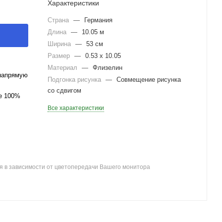
Характеристики
Страна
—
Германия
Длина
—
10.05 м
Ширина
—
53 см
Размер
—
0.53 x 10.05
Материал
—
Флизелин
напрямую
Подгонка рисунка
—
Совмещение рисунка
со сдвигом
ле 100%
Все характеристики
я в зависимости от цветопередачи Вашего монитора