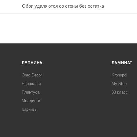
Обои удаляются со стены без остатка
ЛЕПНИНА
ЛАМИНАТ
Orac Decor
Kronopol
Европласт
My Step
Плинтуса
33 класс
Молдинги
Карнизы