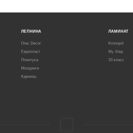
ЛЕПНИНА
ЛАМИНАТ
Orac Decor
Kronopol
Европласт
My Step
Плинтуса
33 класс
Молдинги
Карнизы