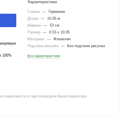
Характеристики
Страна
—
Германия
Длина
—
10.05 м
Ширина
—
53 см
Размер
—
0.53 x 10.05
Материал
—
Флизелин
напрямую
Подгонка рисунка
—
Без подгонки рисунка
ле 100%
Все характеристики
я в зависимости от цветопередачи Вашего монитора