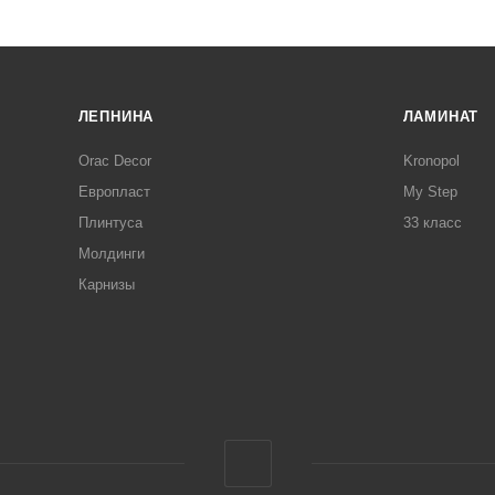
ЛЕПНИНА
ЛАМИНАТ
Orac Decor
Kronopol
Европласт
My Step
Плинтуса
33 класс
Молдинги
Карнизы