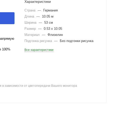
Характеристики
Страна
—
Германия
Длина
—
10.05 м
Ширина
—
53 см
Размер
—
0.53 x 10.05
Материал
—
Флизелин
напрямую
Подгонка рисунка
—
Без подгонки рисунка
ле 100%
Все характеристики
я в зависимости от цветопередачи Вашего монитора