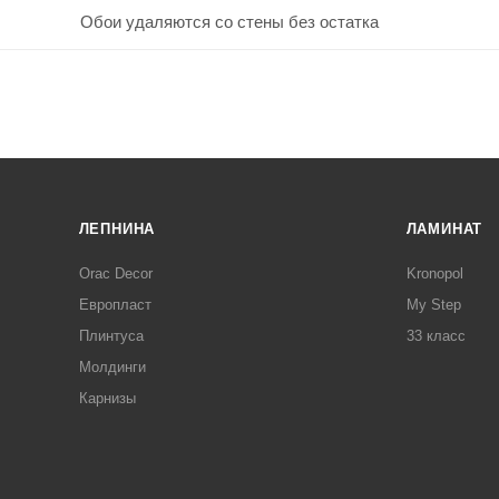
Обои удаляются со стены без остатка
ЛЕПНИНА
ЛАМИНАТ
Orac Decor
Kronopol
Европласт
My Step
Плинтуса
33 класс
Молдинги
Карнизы