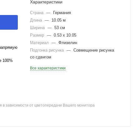
Характеристики
Страна
—
Германия
Длина
—
10.05 м
Ширина
—
53 см
Размер
—
0.53 x 10.05
Материал
—
Флизелин
напрямую
Подгонка рисунка
—
Совмещение рисунка
со сдвигом
ле 100%
Все характеристики
я в зависимости от цветопередачи Вашего монитора