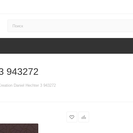
 3 943272
reation Daniel Hechter 3 943272