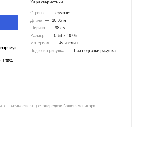
Характеристики
Страна
—
Германия
Длина
—
10.05 м
Ширина
—
68 см
Размер
—
0.68 x 10.05
Материал
—
Флизелин
напрямую
Подгонка рисунка
—
Без подгонки рисунка
ле 100%
я в зависимости от цветопередачи Вашего монитора