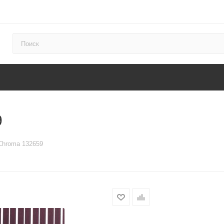
9
 Chroma 132659