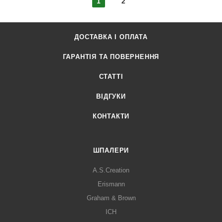
1
2
ДОСТАВКА І ОПЛАТА
ГАРАНТІЯ ТА ПОВЕРНЕННЯ
СТАТТІ
ВІДГУКИ
КОНТАКТИ
ШПАЛЕРИ
A.S.Creation
Erismann
Graham & Brown
ICH