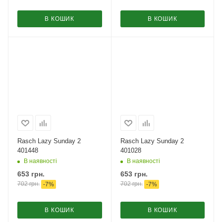
В КОШИК
В КОШИК
Rasch Lazy Sunday 2
Rasch Lazy Sunday 2
401448
401028
В наявності
В наявності
653
грн.
653
грн.
702
грн.
702
грн.
-
7
%
-
7
%
В КОШИК
В КОШИК