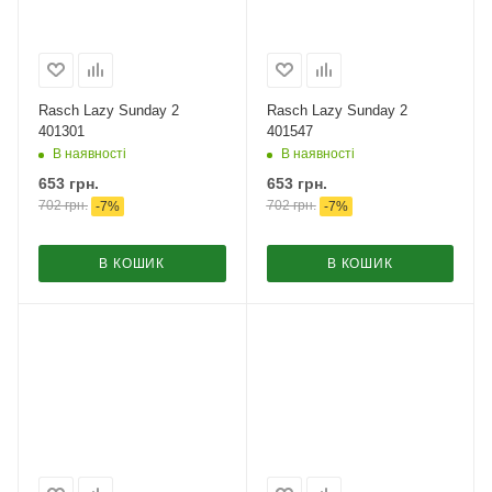
Rasch Lazy Sunday 2
Rasch Lazy Sunday 2
401301
401547
В наявності
В наявності
653
грн.
653
грн.
702
грн.
702
грн.
-
7
%
-
7
%
В КОШИК
В КОШИК