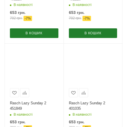
В наявності
В наявності
653
грн.
653
грн.
702
грн.
702
грн.
-
7
%
-
7
%
В КОШИК
В КОШИК
Rasch Lazy Sunday 2
Rasch Lazy Sunday 2
451849
401035
В наявності
В наявності
653
грн.
653
грн.