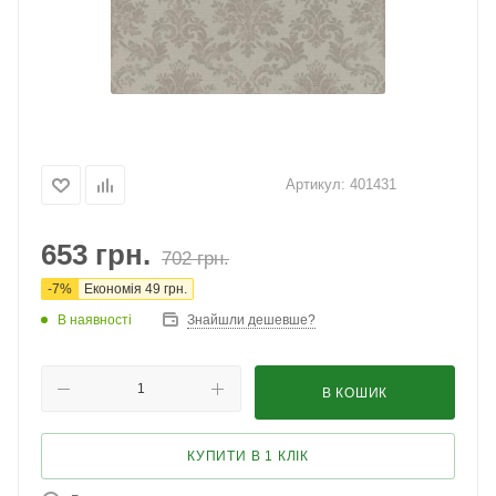
Артикул:
401431
653
грн.
702
грн.
-
7
%
Економія
49
грн.
В наявності
Знайшли дешевше?
В КОШИК
КУПИТИ В 1 КЛІК