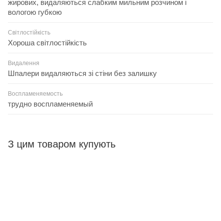
жирових, видаляються слабким мильним розчином і
вологою губкою
Світлостійкість
Хороша світлостійкість
Видалення
Шпалери видаляються зі стіни без залишку
Воспламеняемость
трудно воспламеняемый
З цим товаром купують