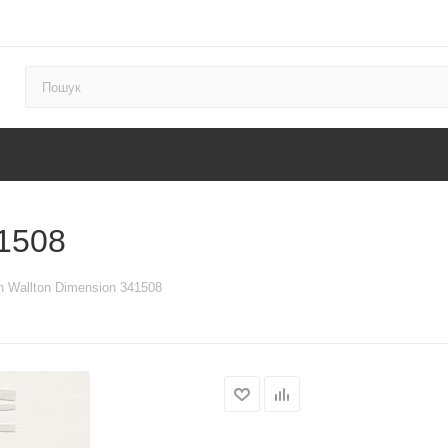
41508
 Wallton Dimension 341508