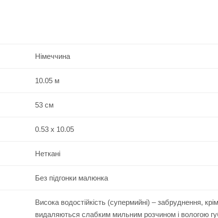
Німеччина
10.05 м
53 см
0.53 x 10.05
Неткані
Без підгонки малюнка
Висока водостійкість (супермийні) – забруднення, крі
видаляються слабким мильним розчином і вологою г