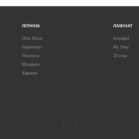
ЛІПНІНА
ЛАМІНАТ
Orac Decor
Kronopol
Європласт
My Step
Плінтуса
33 клас
Молдінги
Карнизи