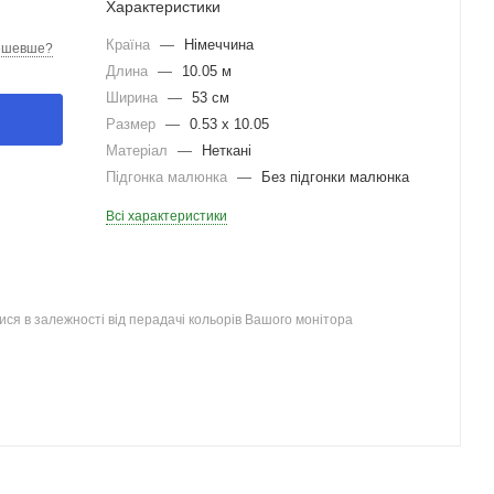
Характеристики
Країна
—
Німеччина
ешевше?
Длина
—
10.05 м
Ширина
—
53 см
Размер
—
0.53 x 10.05
Матеріал
—
Неткані
Підгонка малюнка
—
Без підгонки малюнка
Всі характеристики
ся в залежності від перадачі кольорів Вашого монітора