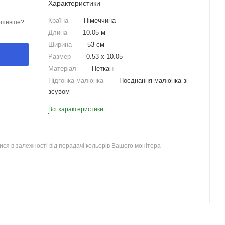
Характеристики
Країна
—
Німеччина
ешевше?
Длина
—
10.05 м
Ширина
—
53 см
Размер
—
0.53 x 10.05
Матеріал
—
Неткані
Підгонка малюнка
—
Поєднання малюнка зі
зсувом
Всі характеристики
ся в залежності від перадачі кольорів Вашого монітора