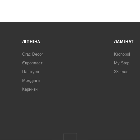
ЛІПНІНА
ЛАМІНАТ
Orac Decor
Kronopol
Європласт
My Step
Плінтуса
33 клас
Молдінги
Карнизи