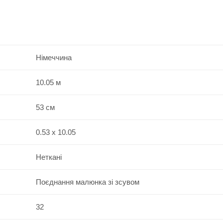
Німеччина
10.05 м
53 см
0.53 x 10.05
Неткані
Поєднання малюнка зі зсувом
32