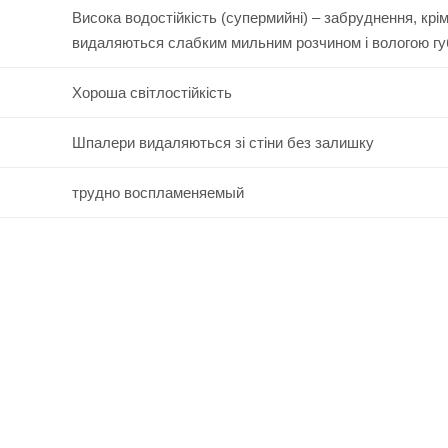
Висока водостійкість (супермийні) – забруднення, крі
видаляються слабким мильним розчином і вологою г
Хороша світлостійкість
Шпалери видаляються зі стіни без залишку
трудно воспламеняемый