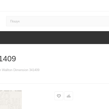
41409
 Wallton Dimension 341409