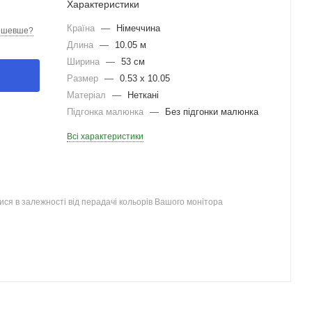
Характеристики
Країна
—
Німеччина
ешевше?
Длина
—
10.05 м
Ширина
—
53 см
Размер
—
0.53 x 10.05
Матеріал
—
Неткані
Підгонка малюнка
—
Без підгонки малюнка
Всі характеристики
ся в залежності від перадачі кольорів Вашого монітора