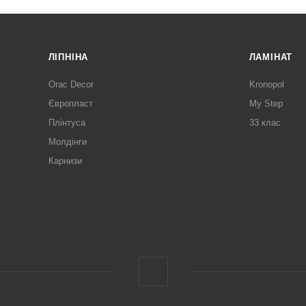
ЛІПНІНА
ЛАМІНАТ
Orac Decor
Kronopol
Європласт
My Step
Плінтуса
33 клас
Молдінги
Карнизи