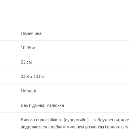
Німеччина
10.05 м
53 см
0.53 x 10.05
Неткані
Без підгонки малюнка
Висока водостійкість (супермийні) – забруднення, крі
видаляються слабким мильним розчином і вологою г