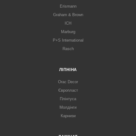
Erismann
Graham & Brown
ICH
Marburg
P+S International
Rasch
ЛІПНІНА
Orac Decor
Європласт
Плінтуса
Молдінги
Карнизи