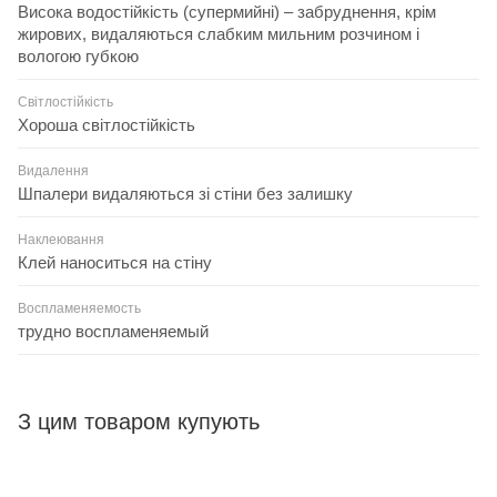
Висока водостійкість (супермийні) – забруднення, крім
жирових, видаляються слабким мильним розчином і
вологою губкою
Світлостійкість
Хороша світлостійкість
Видалення
Шпалери видаляються зі стіни без залишку
Наклеювання
Клей наноситься на стіну
Воспламеняемость
трудно воспламеняемый
З цим товаром купують