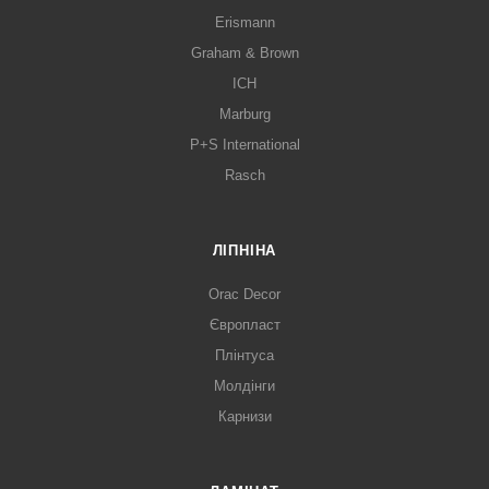
Erismann
Graham & Brown
ICH
Marburg
P+S International
Rasch
ЛІПНІНА
Orac Decor
Європласт
Плінтуса
Молдінги
Карнизи