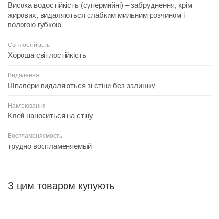
Висока водостійкість (супермийні) – забруднення, крім
жирових, видаляються слабким мильним розчином і
вологою губкою
Світлостійкість
Хороша світлостійкість
Видалення
Шпалери видаляються зі стіни без залишку
Наклеювання
Клей наноситься на стіну
Воспламеняемость
трудно воспламеняемый
З цим товаром купують