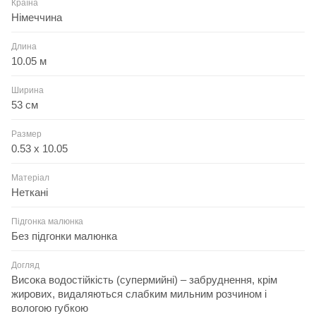
Країна
Німеччина
Длина
10.05 м
Ширина
53 см
Размер
0.53 x 10.05
Матеріал
Неткані
Підгонка малюнка
Без підгонки малюнка
Догляд
Висока водостійкість (супермийні) – забруднення, крім
жирових, видаляються слабким мильним розчином і
вологою губкою