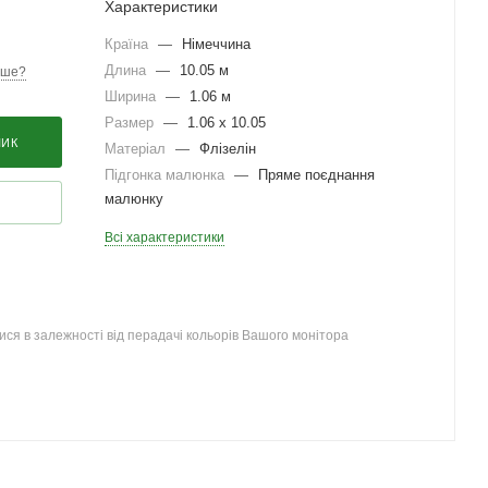
Характеристики
Країна
—
Німеччина
Длина
—
10.05 м
вше?
Ширина
—
1.06 м
Размер
—
1.06 x 10.05
ШИК
Матеріал
—
Флізелін
Підгонка малюнка
—
Пряме поєднання
малюнку
Всі характеристики
ся в залежності від перадачі кольорів Вашого монітора