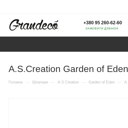
+380 95 260-62-60
ЗАМОВИТИ ДЗВІНОК
A.S.Creation Garden of Ede
—
—
—
—
Головна
Шпалери
A.S.Creation
Garden of Eden
A.