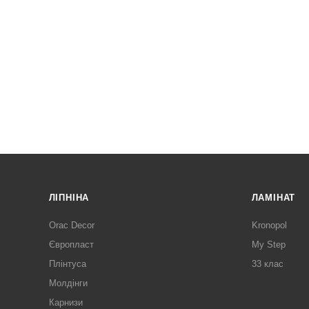
ЛІПНІНА
ЛАМІНАТ
Orac Decor
Kronopol
Європласт
My Step
Плінтуса
33 клас
Молдінги
Карнизи