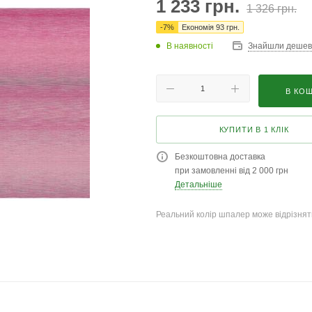
1 233
грн.
1 326
грн.
-
7
%
Економія
93
грн.
В наявності
Знайшли деше
В КО
КУПИТИ В 1 КЛІК
Безкоштовна доставка
при замовленні від 2 000 грн
Детальніше
Реальний колір шпалер може відрізняти