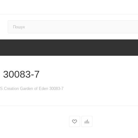
n 30083-7
S.Creation Garden of Eden 30083-7