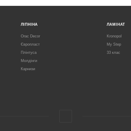
ЛІПНІНА
ЛАМІНАТ
Orac Decor
Kronopol
Європласт
My Step
Плінтуса
33 клас
Молдінги
Карнизи