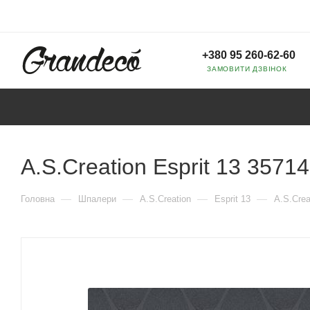
+380 95 260-62-60
ЗАМОВИТИ ДЗВІНОК
A.S.Creation Esprit 13 35714
—
—
—
—
Головна
Шпалери
A.S.Creation
Esprit 13
A.S.Crea