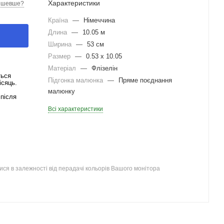
Характеристики
ешевше?
Країна
—
Німеччина
Длина
—
10.05 м
Ширина
—
53 см
Размер
—
0.53 x 10.05
Матеріал
—
Флізелін
ться
Підгонка малюнка
—
Пряме поєднання
ісяць.
малюнку
після
Всі характеристики
ся в залежності від перадачі кольорів Вашого монітора