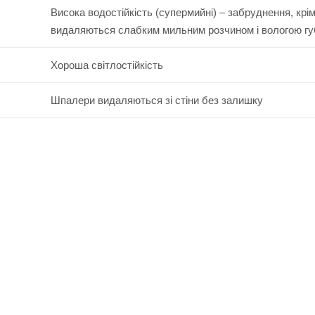
Висока водостійкість (супермийні) – забруднення, крі
видаляються слабким мильним розчином і вологою г
Хороша світлостійкість
Шпалери видаляються зі стіни без залишку