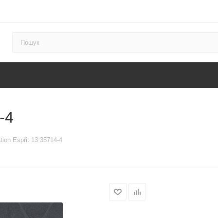
-4
tion Esprit 13 35714-4