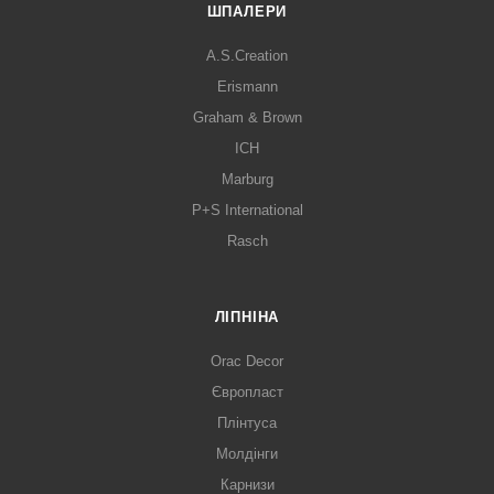
ШПАЛЕРИ
A.S.Creation
Erismann
Graham & Brown
ICH
Marburg
P+S International
Rasch
ЛІПНІНА
Orac Decor
Європласт
Плінтуса
Молдінги
Карнизи