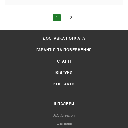
1
2
ДОСТАВКА І ОПЛАТА
ГАРАНТІЯ ТА ПОВЕРНЕННЯ
СТАТТІ
ВІДГУКИ
КОНТАКТИ
ШПАЛЕРИ
A.S.Creation
Erismann