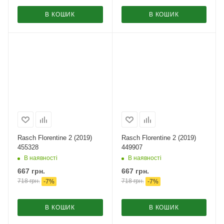
В КОШИК
В КОШИК
Rasch Florentine 2 (2019)
Rasch Florentine 2 (2019)
455328
449907
В наявності
В наявності
667
грн.
667
грн.
718
грн.
718
грн.
-
7
%
-
7
%
В КОШИК
В КОШИК