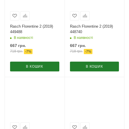
Rasch Florentine 2 (2019)
Rasch Florentine 2 (2019)
449488
448740
В наявності
В наявності
667
грн.
667
грн.
718
грн.
718
грн.
-
7
%
-
7
%
В КОШИК
В КОШИК