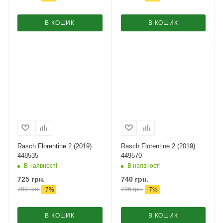
В КОШИК
В КОШИК
Rasch Florentine 2 (2019)
Rasch Florentine 2 (2019)
448535
449570
В наявності
В наявності
725
грн.
740
грн.
780
грн.
796
грн.
-
7
%
-
7
%
В КОШИК
В КОШИК