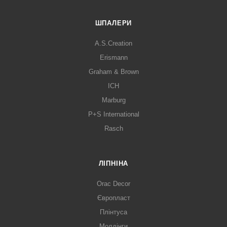
ШПАЛЕРИ
A.S.Creation
Erismann
Graham & Brown
ICH
Marburg
P+S International
Rasch
ЛІПНІНА
Orac Decor
Європласт
Плінтуса
Молдінги