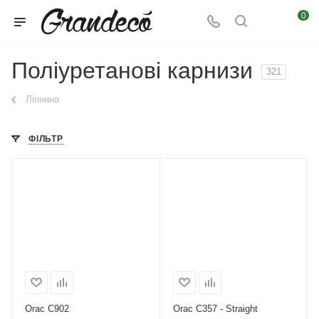
0
Поліуретанові карнизи
321
Ліпнина
ФІЛЬТР
Orac C902
Orac C357 - Straight