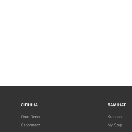
ЛІПНІНА
ЛАМІНАТ
Orac Decor
Kronopol
Європласт
My Step