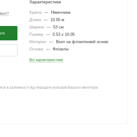
Характеристики
Країна
—
Німеччина
вше?
Длина
—
10.05 м
Ширина
—
53 см
ШИК
Размер
—
0.53 x 10.05
Матеріал
—
Вініл на флізеліновій основі
Основа
—
Флізелін
Всі характеристики
ся в залежності від перадачі кольорів Вашого монітора