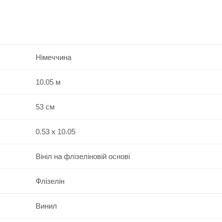
Німеччина
10.05 м
53 см
0.53 x 10.05
Вініл на флізеліновій основі
Флізелін
Винил