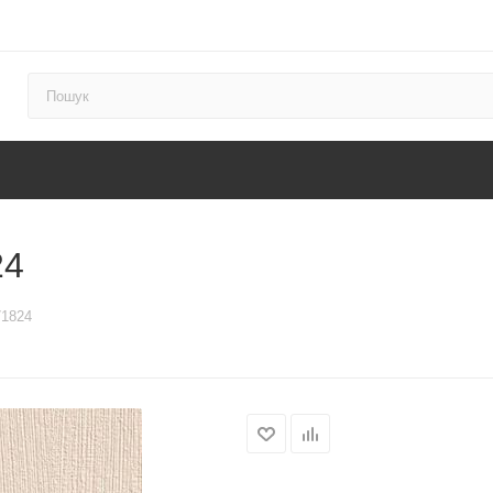
24
71824