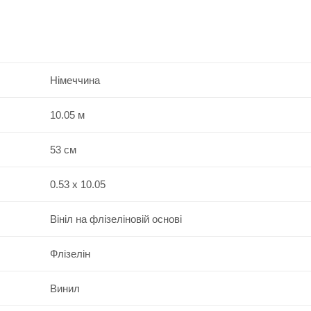
Німеччина
10.05 м
53 см
0.53 x 10.05
Вініл на флізеліновій основі
Флізелін
Винил