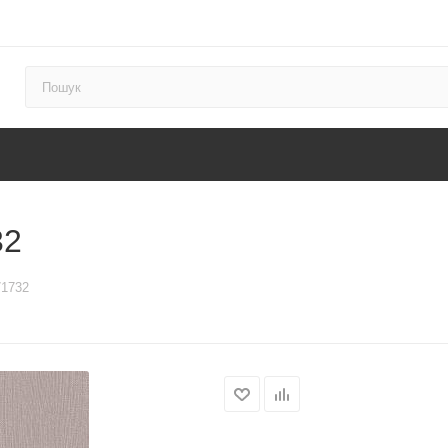
32
71732