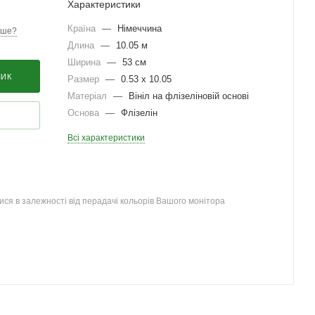
Характеристики
Країна
—
Німеччина
вше?
Длина
—
10.05 м
Ширина
—
53 см
ШИК
Размер
—
0.53 x 10.05
Матеріал
—
Вініл на флізеліновій основі
Основа
—
Флізелін
Всі характеристики
ся в залежності від перадачі кольорів Вашого монітора