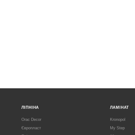
ЛІПНІНА
ЛАМІНАТ
Orac Decor
Kronopol
Європласт
My Step