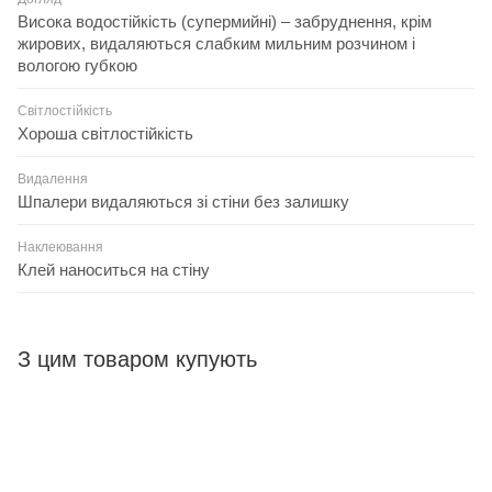
Висока водостійкість (супермийні) – забруднення, крім
жирових, видаляються слабким мильним розчином і
вологою губкою
Світлостійкість
Хороша світлостійкість
Видалення
Шпалери видаляються зі стіни без залишку
Наклеювання
Клей наноситься на стіну
З цим товаром купують