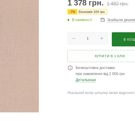
1 378
грн.
1 482
грн.
-
7
%
Економія
104
грн.
В наявності
Знайшли деше
В КО
КУПИТИ В 1 КЛІК
Безкоштовна доставка
при замовленні від 2 000 грн
Детальніше
Реальний колір шпалер може відрізняти