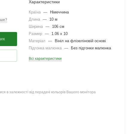
Характеристики
Країна
—
Німеччина
Длина
—
10 м
вше?
Ширина
—
106 см
Размер
—
1.06 x 10
ШИК
Матеріал
—
Вініл на флізеліновій основі
Підгонка малюнка
—
Без підгонки малюнка
Всі характеристики
ся в залежності від перадачі кольорів Вашого монітора