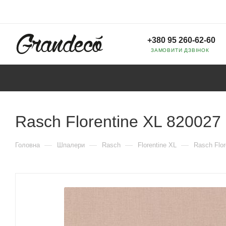
+380 95 260-62-60
ЗАМОВИТИ ДЗВІНОК
Rasch Florentine XL 820027
—
—
—
—
Головна
Шпалери
Rasch
Florentine XL
Rasch Flor