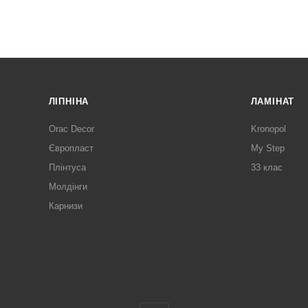
ЛІПНІНА
ЛАМІНАТ
Orac Decor
Kronopol
Європласт
My Step
Плінтуса
33 клас
Молдінги
Карнизи