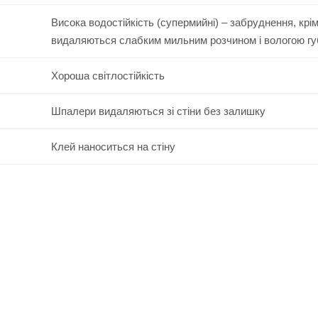
Висока водостійкість (супермийні) – забруднення, крі
видаляються слабким мильним розчином і вологою г
Хороша світлостійкість
Шпалери видаляються зі стіни без залишку
Клей наноситься на стіну