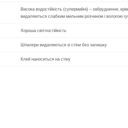
Висока водостійкість (супермийні) – забруднення, крі
видаляються слабким мильним розчином і вологою г
Хороша світлостійкість
Шпалери видаляються зі стіни без залишку
Клей наноситься на стіну