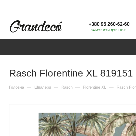
+380 95 260-62-60
ЗАМОВИТИ ДЗВІНОК
Rasch Florentine XL 819151
—
—
—
—
Головна
Шпалери
Rasch
Florentine XL
Rasch Flor