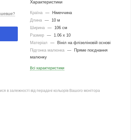
Характеристики
Країна
—
Німеччина
ешевше?
Длина
—
10 м
Ширина
—
106 см
Размер
—
1.06 x 10
Матеріал
—
Вініл на флізеліновій основі
Підгонка малюнка
—
Пряме поєднання
малюнку
Всі характеристики
ся в залежності від перадачі кольорів Вашого монітора