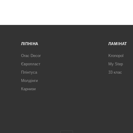
ЛІПНІНА
ЛАМІНАТ
Orac Decor
Kronopol
Європласт
My Step
Плінтуса
33 клас
Молдінги
Карнизи