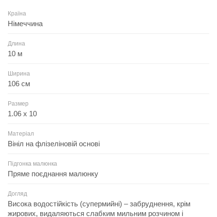
Країна
Німеччина
Длина
10 м
Ширина
106 см
Размер
1.06 x 10
Матеріал
Вініл на флізеліновій основі
Підгонка малюнка
Пряме поєднання малюнку
Догляд
Висока водостійкість (супермийні) – забруднення, крім
жирових, видаляються слабким мильним розчином і