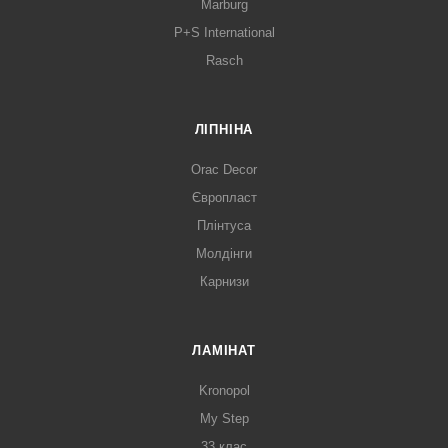
Marburg
P+S International
Rasch
ЛІПНІНА
Orac Decor
Європласт
Плінтуса
Молдінги
Карнизи
ЛАМІНАТ
Kronopol
My Step
33 клас