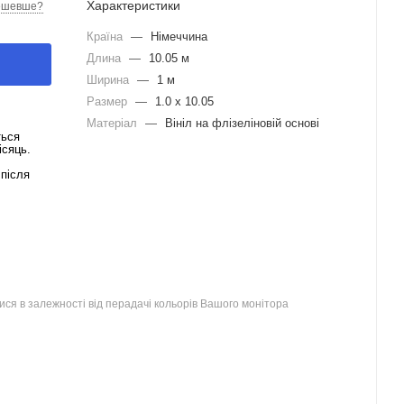
Характеристики
ешевше?
Країна
—
Німеччина
Длина
—
10.05 м
Ширина
—
1 м
Размер
—
1.0 x 10.05
Матеріал
—
Вініл на флізеліновій основі
ться
ісяць.
після
ся в залежності від перадачі кольорів Вашого монітора