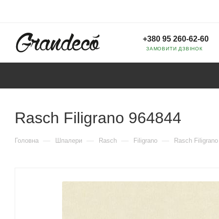
+380 95 260-62-60
ЗАМОВИТИ ДЗВІНОК
Rasch Filigrano 964844
—
—
—
—
Головна
Шпалери
Rasch
Filigrano
Rasch Filigran