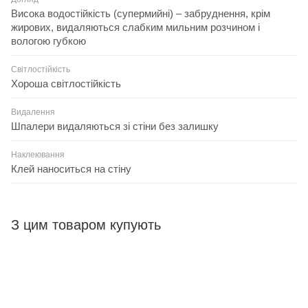
Висока водостійкість (супермийні) – забруднення, крім
жирових, видаляються слабким мильним розчином і
вологою губкою
Світлостійкість
Хороша світлостійкість
Видалення
Шпалери видаляються зі стіни без залишку
Наклеювання
Клей наноситься на стіну
З цим товаром купують