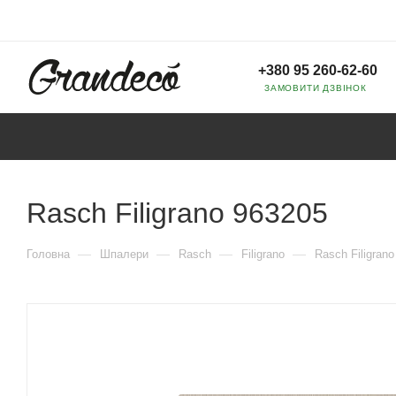
+380 95 260-62-60
ЗАМОВИТИ ДЗВІНОК
Rasch Filigrano 963205
—
—
—
—
Головна
Шпалери
Rasch
Filigrano
Rasch Filigran