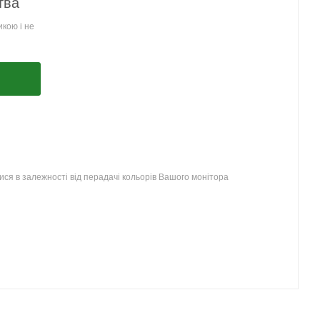
тва
кою і не
ся в залежності від перадачі кольорів Вашого монітора