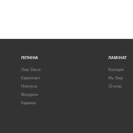
ЛІПНІНА
ЛАМІНАТ
Orac Decor
Kronopol
Європласт
My Step
Плінтуса
33 клас
Молдінги
Карнизи