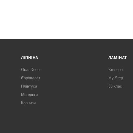
ЛІПНІНА
ЛАМІНАТ
Orac Decor
Kronopol
Європласт
My Step
Плінтуса
33 клас
Молдінги
Карнизи