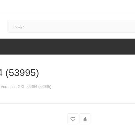
4 (53995)
 Versalles XXL 54364 (53995)