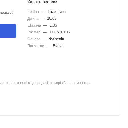
Характеристики
Країна
—
Німеччина
ешевше?
Длина
—
10.05
Ширина
—
1.06
Размер
—
1.06 x 10.05
Основа
—
Флізелін
Покрытие
—
Винил
ся в залежності від перадачі кольорів Вашого монітора