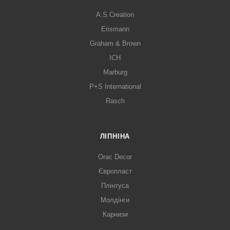
A.S.Creation
Erismann
Graham & Brown
ICH
Marburg
P+S International
Rasch
ЛІПНІНА
Orac Decor
Європласт
Плінтуса
Молдінги
Карнизи