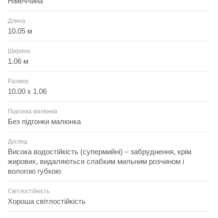
Німеччина
Длина
10.05 м
Ширина
1.06 м
Размер
10.00 x 1.06
Підгонка малюнка
Без підгонки малюнка
Догляд
Висока водостійкість (супермийні) – забруднення, крім
жирових, видаляються слабким мильним розчином і
вологою губкою
Світлостійкість
Хороша світлостійкість