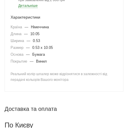
при замовленні від 2 000 грн
Детальніше
Характеристики
Країна
—
Німеччина
Длина
—
10.05
Ширина
—
0.53
Размер
—
0.53 x 10.05
Основа
—
Бумага
Покрытие
—
Винил
Реальний колір шпалер може відрізнятися в залежності від
перадачі кольорів Вашого монітора
Доставка та оплата
По Києву