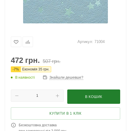
Артикул:
71004
472
грн.
507
грн.
-
7
%
Економія
35
грн.
В наявності
Знайшли дешевше?
В КОШИК
КУПИТИ В 1 КЛІК
Безкоштовна доставка