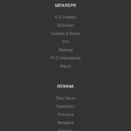
ШПАЛЕРИ
A.S.Creation
Erismann
Graham & Brown
ICH
Marburg
P+S International
Rasch
ЛІПНІНА
Orac Decor
Європласт
Плінтуса
Молдінги
Карнизи