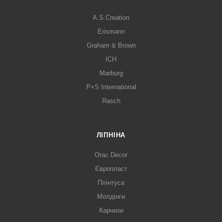
A.S.Creation
Erismann
Graham & Brown
ICH
Marburg
P+S International
Rasch
ЛІПНІНА
Orac Decor
Європласт
Плінтуса
Молдінги
Карнизи