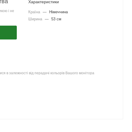
тва
Характеристики
кою і не
Країна
—
Німеччина
Ширина
—
53 см
ся в залежності від перадачі кольорів Вашого монітора