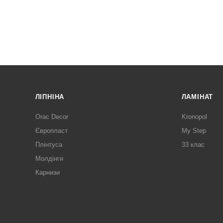
ЛІПНІНА
ЛАМІНАТ
Orac Decor
Kronopol
Європласт
My Step
Плінтуса
33 клас
Молдінги
Карнизи