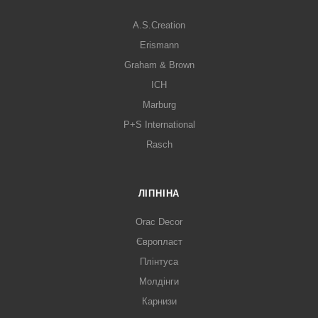
A.S.Creation
Erismann
Graham & Brown
ICH
Marburg
P+S International
Rasch
ЛІПНІНА
Orac Decor
Європласт
Плінтуса
Молдінги
Карнизи