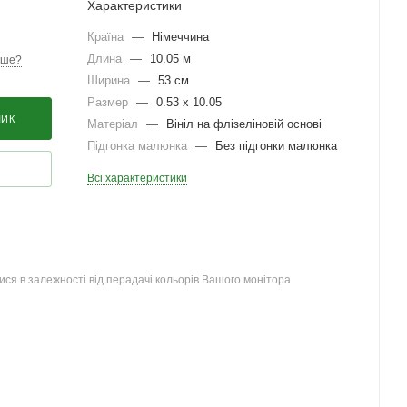
Характеристики
Країна
—
Німеччина
Длина
—
10.05 м
вше?
Ширина
—
53 см
Размер
—
0.53 x 10.05
ШИК
Матеріал
—
Вініл на флізеліновій основі
Підгонка малюнка
—
Без підгонки малюнка
Всі характеристики
ся в залежності від перадачі кольорів Вашого монітора