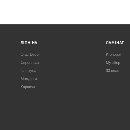
ЛІПНІНА
ЛАМІНАТ
Orac Decor
Kronopol
Європласт
My Step
Плінтуса
33 клас
Молдінги
Карнизи