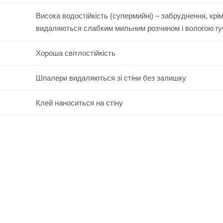
Висока водостійкість (супермийні) – забруднення, крі
видаляються слабким мильним розчином і вологою г
Хороша світлостійкість
Шпалери видаляються зі стіни без залишку
Клей наноситься на стіну