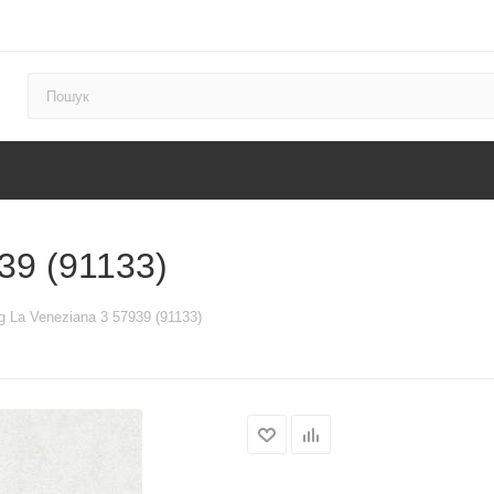
39 (91133)
g La Veneziana 3 57939 (91133)