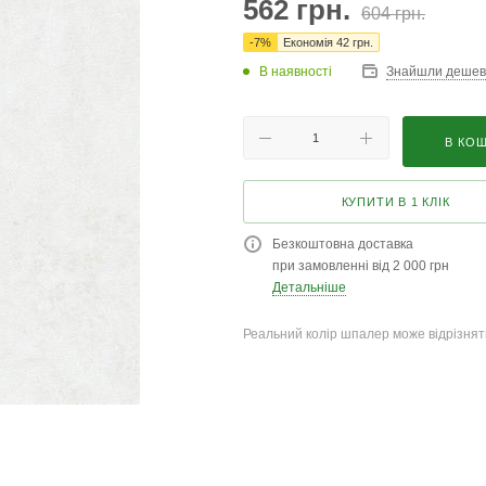
562
грн.
604
грн.
-
7
%
Економія
42
грн.
В наявності
Знайшли деше
В КО
КУПИТИ В 1 КЛІК
Безкоштовна доставка
при замовленні від 2 000 грн
Детальніше
Реальний колір шпалер може відрізняти