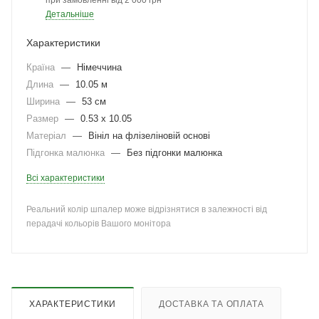
при замовленні від 2 000 грн
Детальніше
Характеристики
Країна
—
Німеччина
Длина
—
10.05 м
Ширина
—
53 см
Размер
—
0.53 x 10.05
Матеріал
—
Вініл на флізеліновій основі
Підгонка малюнка
—
Без підгонки малюнка
Всі характеристики
Реальний колір шпалер може відрізнятися в залежності від
перадачі кольорів Вашого монітора
ХАРАКТЕРИСТИКИ
ДОСТАВКА ТА ОПЛАТА