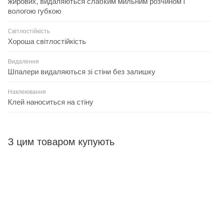
жирових, видаляються слабким мильним розчином і
вологою губкою
Світлостійкість
Хороша світлостійкість
Видалення
Шпалери видаляються зі стіни без залишку
Наклеювання
Клей наноситься на стіну
З цим товаром купують