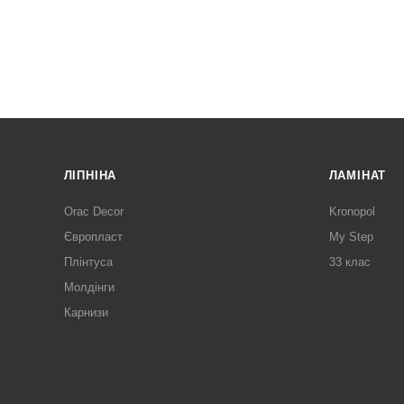
ЛІПНІНА
ЛАМІНАТ
Orac Decor
Kronopol
Європласт
My Step
Плінтуса
33 клас
Молдінги
Карнизи