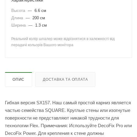
Характеристики
Высота
—
6.6 см
Длина
—
200 см
Ширина
—
1.3 см
Реальний колір шпалер може відрізнятися в залежності від
перадачі кольорів Вашого монітора
ОПИС
ДОСТАВКА ТА ОПЛАТА
Гибкая версия SX157. Наш самый простой карниз является
частью семейства SQUARE. Круглые стены или изогнутые
поверхности не представляют никакой трудности для
технологии Flex. Примечания: Используйте DecoFix Pro или
DecoFix Power. Для крепления к стене должны