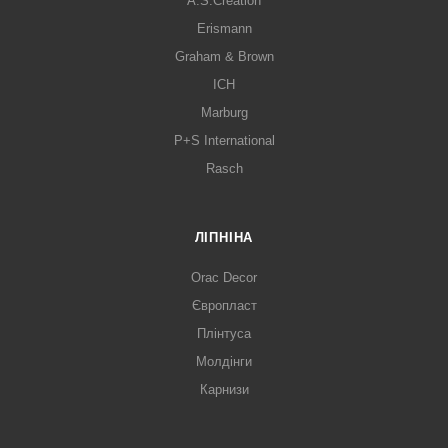
A.S.Creation
Erismann
Graham & Brown
ICH
Marburg
P+S International
Rasch
ЛІПНІНА
Orac Decor
Європласт
Плінтуса
Молдінги
Карнизи