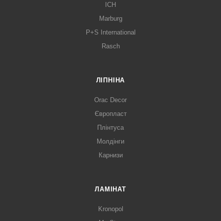
ICH
Marburg
P+S International
Rasch
ЛІПНІНА
Orac Decor
Європласт
Плінтуса
Молдінги
Карнизи
ЛАМІНАТ
Kronopol