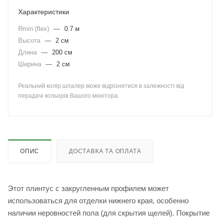
Характеристики
Rmin (flex)
—
0.7 м
Высота
—
2 см
Длина
—
200 см
Ширина
—
2 см
Реальний колір шпалер може відрізнятися в залежності від
перадачі кольорів Вашого монітора
ОПИС
ДОСТАВКА ТА ОПЛАТА
Этот плинтус с закругленным профилем может
использоваться для отделки нижнего края, особенно
наличии неровностей пола (для скрытия щелей). Покрытие