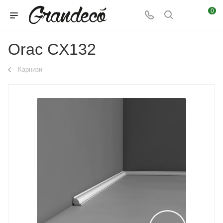
0
Orac CX132
Карнизи