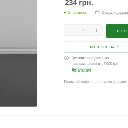
234
грн.
В наявності
Знайшли деше
В КО
КУПИТИ В 1 КЛІК
Безкоштовна доставка
при замовленні від 2 000 грн
Детальніше
Реальний колір шпалер може відрізняти