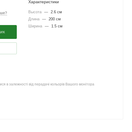
Характеристики
Высота
—
2.6 см
вше?
Длина
—
200 см
Ширина
—
1.5 см
ШИК
ся в залежності від перадачі кольорів Вашого монітора