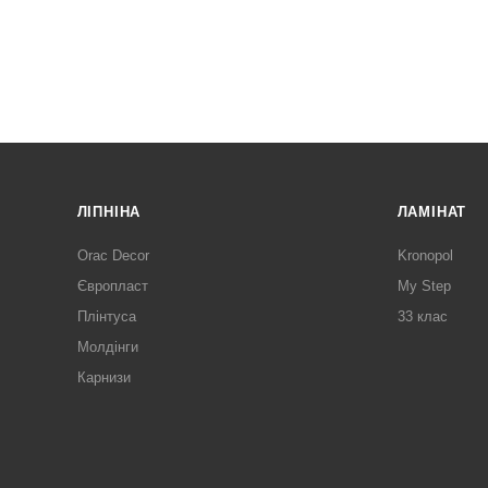
ЛІПНІНА
ЛАМІНАТ
Orac Decor
Kronopol
Європласт
My Step
Плінтуса
33 клас
Молдінги
Карнизи