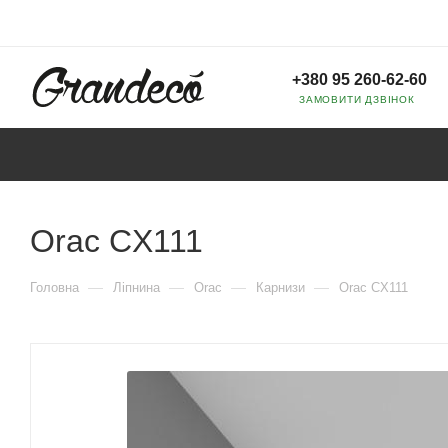
+380 95 260-62-60
ЗАМОВИТИ ДЗВІНОК
Orac CX111
—
—
—
—
Головна
Ліпнина
Orac
Карнизи
Orac CX111