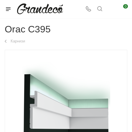
0
Orac C395
Карнизи