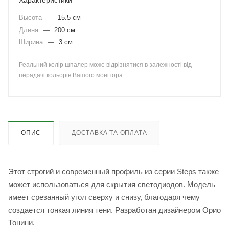
Характеристики
Высота
—
15.5 см
Длина
—
200 см
Ширина
—
3 см
Реальний колір шпалер може відрізнятися в залежності від
перадачі кольорів Вашого монітора
ОПИС
ДОСТАВКА ТА ОПЛАТА
Этот строгий и современный профиль из серии Steps также
может использоваться для скрытия светодиодов. Модель
имеет срезанный угол сверху и снизу, благодаря чему
создается тонкая линия тени. Разработан дизайнером Орио
Тонини.