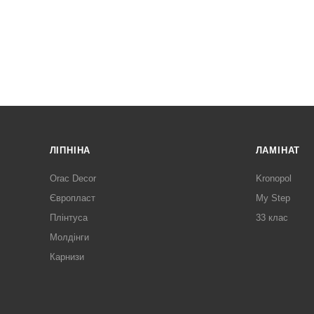
ЛІПНІНА
ЛАМІНАТ
Orac Decor
Kronopol
Європласт
My Step
Плінтуса
33 клас
Молдінги
Карнизи