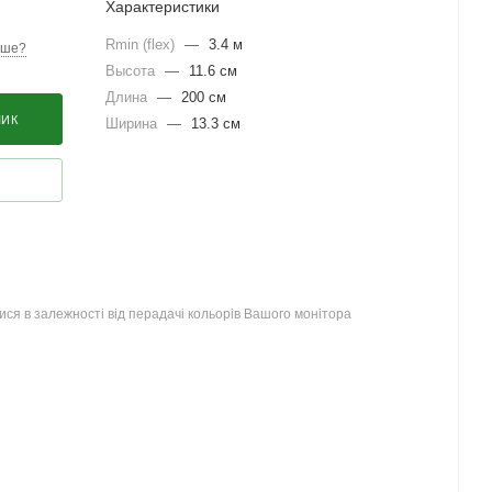
Характеристики
Rmin (flex)
—
3.4 м
вше?
Высота
—
11.6 см
Длина
—
200 см
ШИК
Ширина
—
13.3 см
ся в залежності від перадачі кольорів Вашого монітора