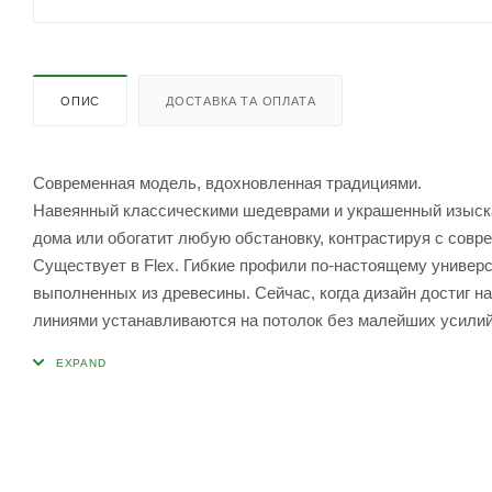
ОПИС
ДОСТАВКА ТА ОПЛАТА
Современная модель, вдохновленная традициями.
Навеянный классическими шедеврами и украшенный изыска
дома или обогатит любую обстановку, контрастируя с сов
Существует в Flex. Гибкие профили по-настоящему универс
выполненных из древесины. Сейчас, когда дизайн достиг н
линиями устанавливаются на потолок без малейших усилий