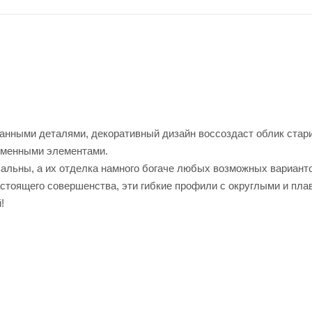
нными деталями, декоративный дизайн воссоздаст облик стар
ременными элементами.
альны, а их отделка намного богаче любых возможных варианто
астоящего совершенства, эти гибкие профили с округлыми и пл
!