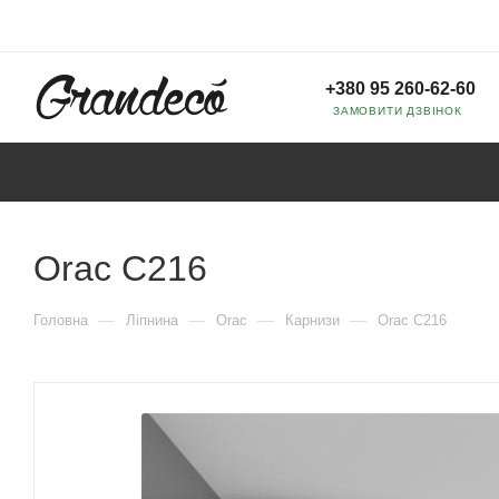
+380 95 260-62-60
ЗАМОВИТИ ДЗВІНОК
Orac C216
—
—
—
—
Головна
Ліпнина
Orac
Карнизи
Orac C216