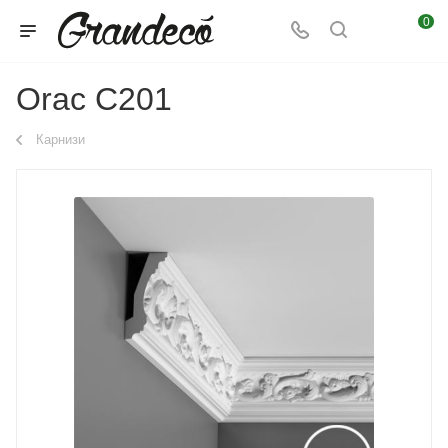
0
Orac C201
Карнизи