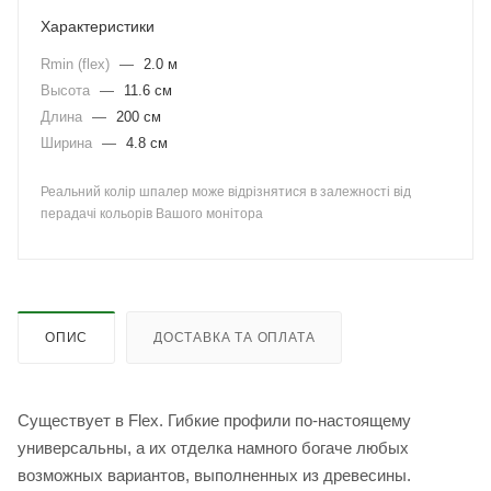
Характеристики
Rmin (flex)
—
2.0 м
Высота
—
11.6 см
Длина
—
200 см
Ширина
—
4.8 см
Реальний колір шпалер може відрізнятися в залежності від
перадачі кольорів Вашого монітора
ОПИС
ДОСТАВКА ТА ОПЛАТА
Существует в Flex. Гибкие профили по-настоящему
универсальны, а их отделка намного богаче любых
возможных вариантов, выполненных из древесины.