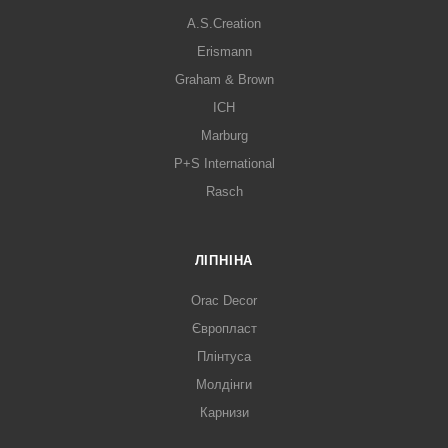
A.S.Creation
Erismann
Graham & Brown
ICH
Marburg
P+S International
Rasch
ЛІПНІНА
Orac Decor
Європласт
Плінтуса
Молдінги
Карнизи