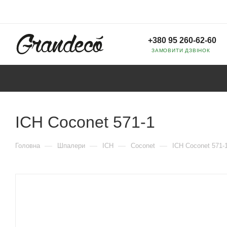
+380 95 260-62-60
ЗАМОВИТИ ДЗВІНОК
ICH Coconet 571-1
—
—
—
—
Головна
Шпалери
ICH
Coconet
ICH Coconet 571-