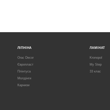
ЛІПНІНА
ЛАМІНАТ
Orac Decor
Kronopol
Європласт
My Step
Плінтуса
33 клас
Молдінги
Карнизи