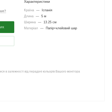
Характеристики
Країна
—
Іспанія
вше?
Длина
—
5 м
Ширина
—
13.25 см
ШИК
Матеріал
—
Папір+клейовий шар
ся в залежності від перадачі кольорів Вашого монітора