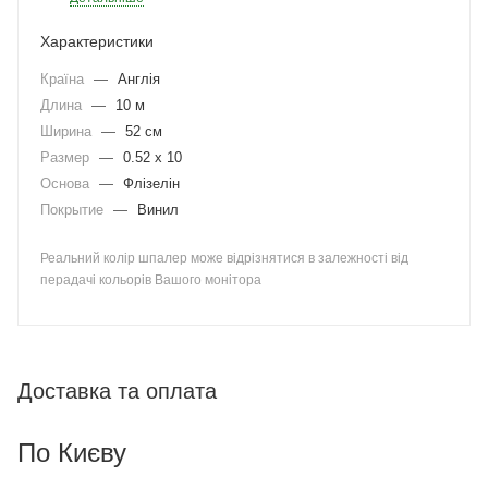
Характеристики
Країна
—
Англія
Длина
—
10 м
Ширина
—
52 см
Размер
—
0.52 x 10
Основа
—
Флізелін
Покрытие
—
Винил
Реальний колір шпалер може відрізнятися в залежності від
перадачі кольорів Вашого монітора
Доставка та оплата
По Києву